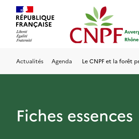
Aller
Panneau de gestion des cookies
au
contenu
principal
Auver
Rhône
Le CNPF et la forêt p
Actualités
Agenda
Fiches essences