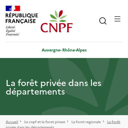
Aller
Panneau de gestion des cookies
au
contenu
Recherch
principal
Auvergne- Rhône-Alpes
La forêt privée dans les
départements
Accueil
Le cnpf et la foret privee
La foret regionale
La forêt
privée dans les départements