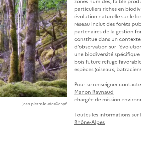
zones humides, faible produc
particuliers riches en biodive
évolution naturelle sur le 
réseau inclut des forêts pu
partenaires de la gestion fo
constitue dans un contexte
d’observation sur l’évolution
une biodiversité spécifique
bois future refuge favorab
espèces (oiseaux, batracien
Pour se renseigner contacte
Manon Raynaud
chargée de mission enviro
jean-pierre.loudes©cnpf
Toutes les informations sur
Rhône-Alpes