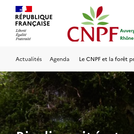
Aller
Panneau de gestion des cookies
au
contenu
principal
Auver
Rhône
Le CNPF et la forêt p
Actualités
Agenda