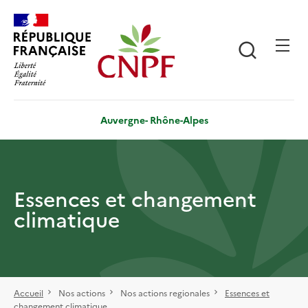
Aller
Panneau de gestion des cookies
au
contenu
Recherch
principal
Auvergne- Rhône-Alpes
Essences et changement
climatique
Accueil
Nos actions
Nos actions regionales
Essences et
changement climatique