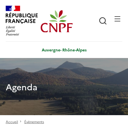
Aller
Panneau de gestion des cookies
au
contenu
Recherch
principal
Auvergne- Rhône-Alpes
Agenda
Accueil
Évènements