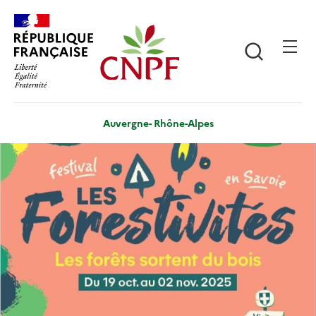
Aller
Panneau de gestion des cookies
au
contenu
Recherch
principal
Auvergne- Rhône-Alpes