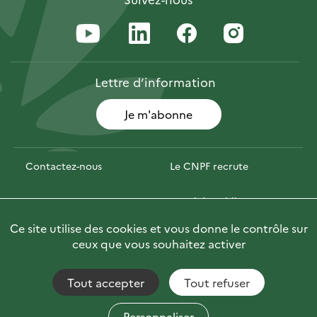
Lettre
d’information
Je m'abonne
Contactez-nous
Le CNPF recrute
Espace presse
Marchés publics
Ce site utilise des cookies et vous donne le contrôle sur
PhotoFor
Briefly in English
ceux que vous souhaitez activer
Tout accepter
Tout refuser
Accessibilité : non conforme
Fils RSS
Mentions Légales
Plan du site
© CNPF 2022
Personnaliser