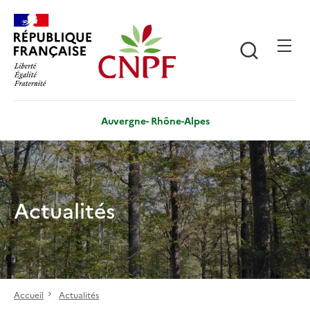
Aller
Panneau de gestion des cookies
au
contenu
Recherch
principal
Auvergne- Rhône-Alpes
Actualités
Accueil
Actualités