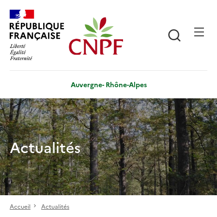
Aller
Panneau de gestion des cookies
au
contenu
Recherch
principal
Auvergne- Rhône-Alpes
Actualités
Accueil
Actualités