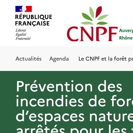
Aller
Panneau de gestion des cookies
au
contenu
principal
Auver
Rhône
Le CNPF et la forêt p
Actualités
Agenda
Prévention des
incendies de for
d’espaces nature
arrêtés pour les