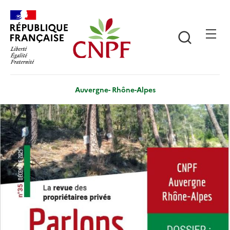
Aller
Panneau de gestion des cookies
au
contenu
Recherch
principal
Auvergne- Rhône-Alpes