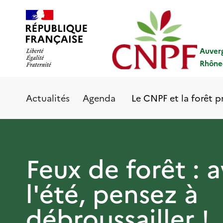
Aller
Panneau de gestion des cookies
au
contenu
principal
Auver
Rhône
Le CNPF et la forêt p
Actualités
Agenda
Feux de forêt : 
l'été, pensez à
débroussailler !