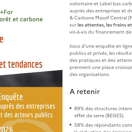
volontaire et Label bas car
auprès des entreprises et de
& Carbone Massif Central (
sur
les attentes, les freins 
vis-à-vis du financement de 
Issus d’une enquête en lig
publics et privés, les résul
des pratiques et des attent
prennent une place croissan
des organisations.
A retenir
89% des structures interro
effet de serre (BEGES).
58% des répondants consi
la réduction des émission