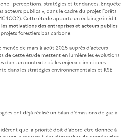
bone : perceptions, stratégies et tendances. Enquête
s acteurs publics », dans le cadre du projet Forêts
MC4CO2). Cette étude apporte un éclairage inédit
et les motivations des entreprises et acteurs publics
projets forestiers bas carbone.
ne menée de mars à août 2025 auprès d’acteurs
tats de cette étude mettent en lumière les évolutions
es dans un contexte où les enjeux climatiques
te dans les stratégies environnementales et RSE
gées ont déjà réalisé un bilan d’émissions de gaz à
dèrent que la priorité doit d’abord être donnée à
s avant le recours à des démarches de contribution