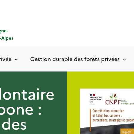
gne-
-Alpes
rivée
Gestion durable des forêts privées
lontaire
bone :
 des