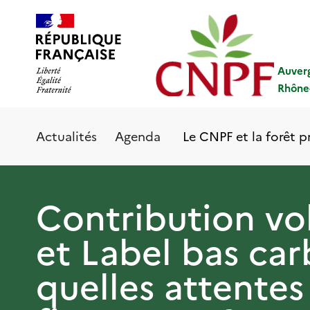
Aller
Panneau de gestion des cookies
au
contenu
principal
Auver
Rhône
Le CNPF et la forêt p
Actualités
Agenda
Contribution vo
et Label bas car
quelles attentes