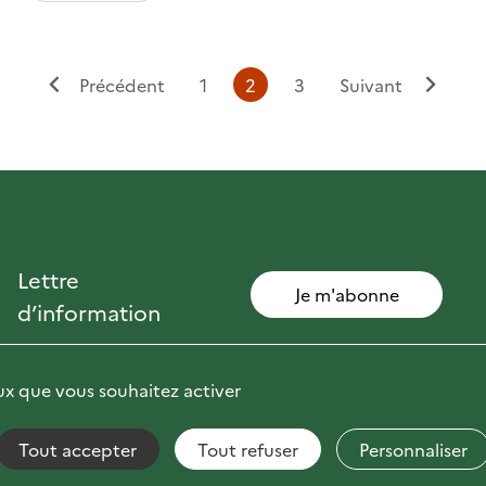
Page
Page
Page
Précédent
1
2
3
Suivant
Page
Page
courante
précédente
suivante
Lettre
Je m'abonne
d’information
eux que vous souhaitez activer
Tout accepter
Tout refuser
Personnaliser
Fils RSS
Mentions Légales
Plan du