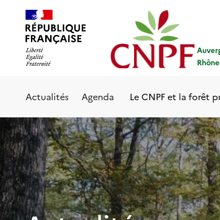
Aller
Panneau de gestion des cookies
au
contenu
principal
Auver
Rhône
Le CNPF et la forêt p
Actualités
Agenda