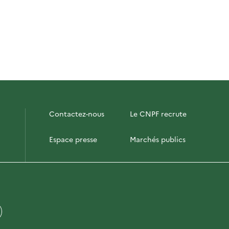
Contactez-nous
Le CNPF recrute
Espace presse
Marchés publics
PhotoFor
Briefly in English
 site
© CNPF 2022